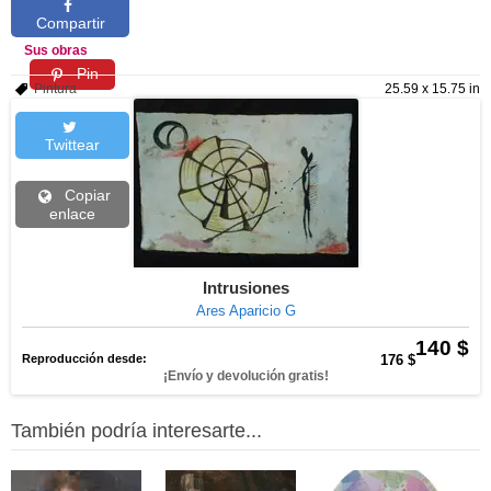
Compartir
Sus obras
Pin
Pintura
25.59 x 15.75 in
Twittear
Copiar
enlace
Intrusiones
Ares Aparicio G
140 $
Reproducción desde:
176 $
¡Envío y devolución gratis!
También podría interesarte...